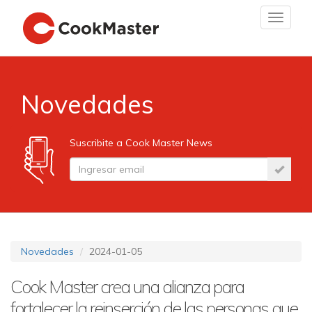
Toggle
navigat
Novedades
Suscribite a Cook Master News
Novedades
2024-01-05
Cook Master crea una alianza para
fortalecer la reinserción de las personas que