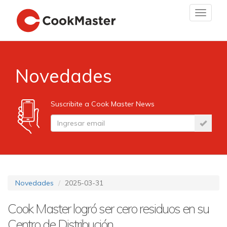
Toggle
navigat
Novedades
Suscribite a Cook Master News
Novedades
2025-03-31
Cook Master logró ser cero residuos en su
Centro de Distribución