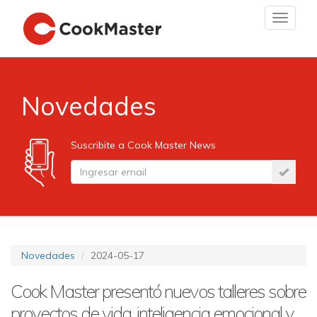
Toggle
navigat
Novedades
Suscribite a Cook Master News
Novedades
2024-05-17
Cook Master presentó nuevos talleres sobre
proyectos de vida, inteligencia emocional y