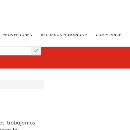
PROVEEDORES
RECURSOS HUMANOS
COMPLIANCE
aster News
res, trabajamos
perar la