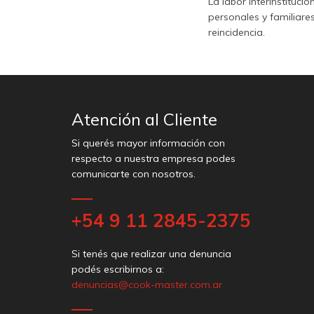
La labor interinstituci
personales y familiare
reincidencia.
Atención al Cliente
Si querés mayor información con
respecto a nuestra empresa podes
comunicarte con nosotros.
+54 9 11 2845-2375
Si tenés que realizar una denuncia
podés escribirnos a:
denuncias@cook-master.com.ar