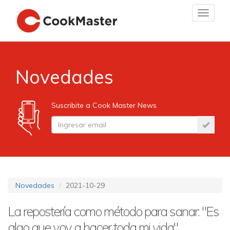
Toggle
navigat
Novedades
Suscribite a Cook Master News
Novedades
2021-10-29
La repostería como método para sanar: "Es
algo que voy a hacer toda mi vida"